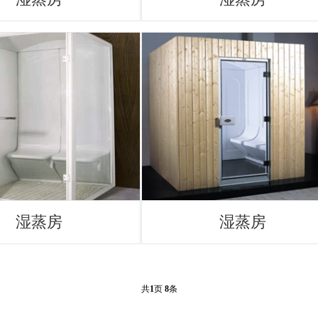
湿蒸房
湿蒸房
共
1
页
8
条