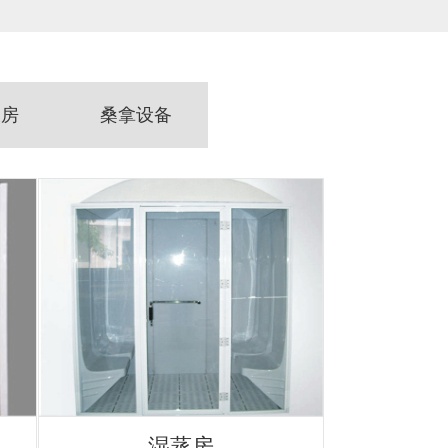
波房
桑拿设备
湿蒸房