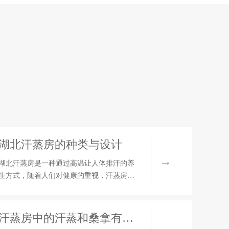
湖北汗蒸房的种类与设计
湖北汗蒸房是一种通过高温让人体排汗的养
生方式，随着人们对健康的重视，汗蒸房逐
渐走进了千家万户。而家庭汗蒸房的种类也
越来越多，不同种类的汗蒸房有着不同的设
计特点。本文将介绍家庭汗蒸房的分类及其
汗蒸房中的汗蒸和桑拿有什么区别？
设计。首先，家庭汗蒸房主要分为光波汗蒸