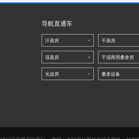
导航直通车
汗蒸房
干蒸房
湿蒸房
干湿两用桑拿房
光波房
桑拿设备